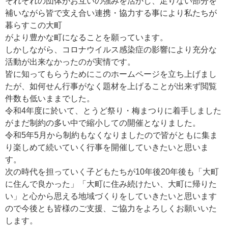
それぞれの団体がお互いの強みを活かし、足りない部分を
補いながら皆で支え合い連携・協力する事により私たちが
暮らすこの大町
がより豊かな町になることを願っています。
しかしながら、コロナウイルス感染症の影響により充分な
活動が出来なかったのが実情です。
皆に知ってもらうためにこのホームページを立ち上げまし
たが、如何せん行事がなく題材を上げることが出来ず閲覧
件数も低いままでした。
令和4年度に於いて、とうど祭り・梅まつりに着手しました
がまだ制約の多い中で縮小しての開催となりました。
令和5年5月から制約もなくなりましたので皆がともに集ま
り楽しめて続いていく行事を開催していきたいと思いま
す。
次の時代を担っていく子どもたちが10年後20年後も「大町
に住んで良かった」「大町に住み続けたい、大町に帰りた
い」と心から思える地域づくりをしていきたいと思います
ので今後とも皆様のご支援、ご協力をよろしくお願いいた
します。