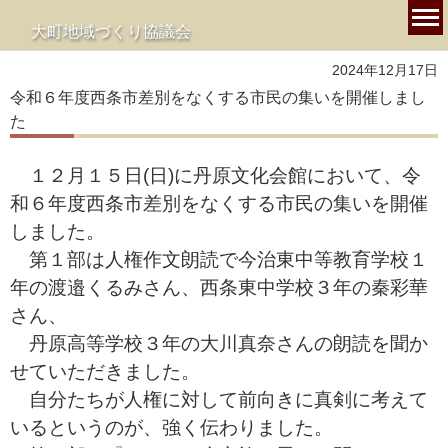
大町地域づくり協議会
2024年12月17日
令和６年度西条市差別をなくする市民の集いを開催しまし
た
１２月１５日(日)に丹原文化会館において、令
和６年度西条市差別をなくする市民の集いを開催
しました。
第１部は人権作文朗読で今治東中等教育学校１
年の渡邉くるみさん、西条東中学校３年の秦彩華
さん、
丹原高等学校３年の大川真奈さんの朗読を聞か
せていただきました。
自分たちが人権に対して前向きに真剣に考えて
いるというのが、強く伝わりました。