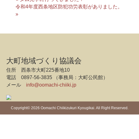
令和4年度西条地区防犯功労表彰がありました。
»
大町地域づくり協議会
住所 西条市大町225番地10
電話 0897-56-3835 （事務局：大町公民館）
メール
info@oomachi-chiiki.jp
Copyright©
2026 Oomachi Chiikizukuri Kyougikai. All Right Reserved.